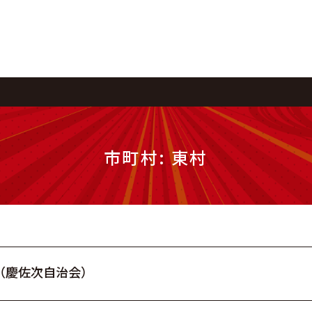
市町村:
東村
（慶佐次自治会）